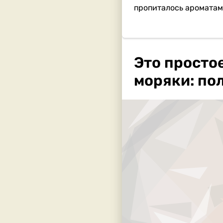
пропиталось ароматами
Это просто
моряки: по