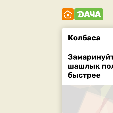
Колбаса
Замаринуйте
шашлык пол
быстрее