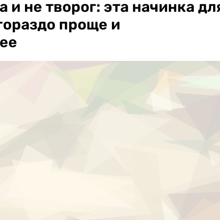
 и не творог: эта начинка дл
гораздо проще и
ее