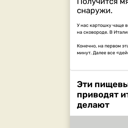
Получится мя
снаружи.
У нас картошку чаще в
на сковороде. В Итали
Конечно, на первом эт
минут. Далее все «дей
Эти пищевы
приводят ит
делают