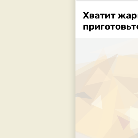
Хватит жари
приготовьте