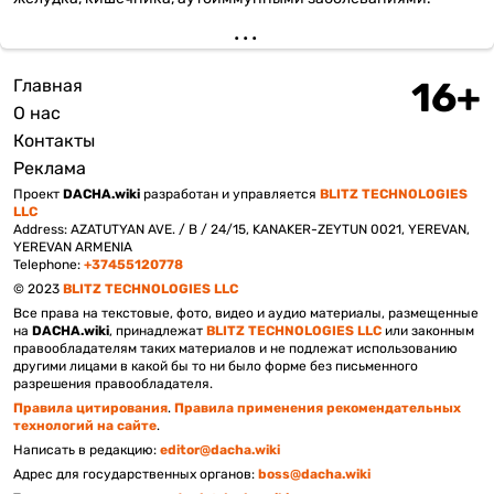
Главная
Подвал
О нас
Контакты
Реклама
Проект
DACHA.wiki
разработан и управляется
BLITZ TECHNOLOGIES
LLC
Address: AZATUTYAN AVE. / B / 24/15, KANAKER-ZEYTUN 0021, YEREVAN,
YEREVAN ARMENIA
Telephone:
+37455120778
© 2023
BLITZ TECHNOLOGIES LLC
Все права на текстовые, фото, видео и аудио материалы, размещенные
на
DACHA.wiki
, принадлежат
BLITZ TECHNOLOGIES LLC
или законным
правообладателям таких материалов и не подлежат использованию
другими лицами в какой бы то ни было форме без письменного
разрешения правообладателя.
Правила цитирования
.
Правила применения рекомендательных
технологий на сайте
.
Написать в редакцию:
editor@dacha.wiki
Адрес для государственных органов:
boss@dacha.wiki