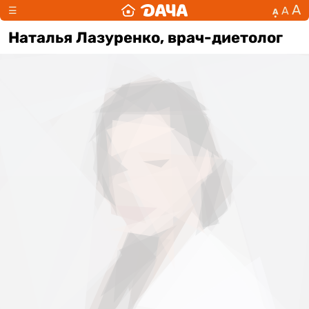
А
А
☰
А
Наталья Лазуренко, врач-диетолог