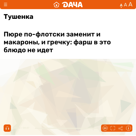
А
А
☰
А
Тушенка
Пюре по-флотски заменит и
макароны, и гречку: фарш в это
блюдо не идет
00:00 / 00:47