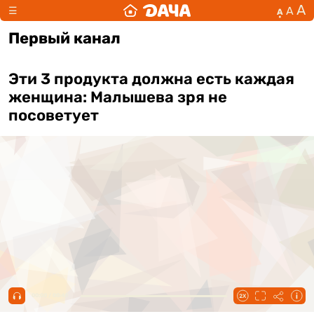
А
А
☰
А
Первый канал
Эти 3 продукта должна есть каждая
женщина: Малышева зря не
посоветует
00:00 / 00:40