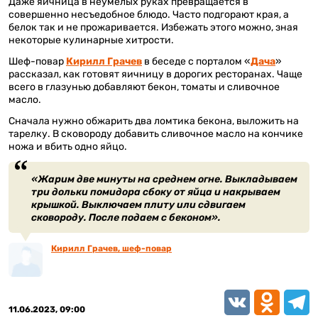
Даже яичница в неумелых руках превращается в
совершенно несъедобное блюдо. Часто подгорают края, а
белок так и не прожаривается. Избежать этого можно, зная
некоторые кулинарные хитрости.
Шеф-повар
Кирилл Грачев
в беседе с порталом «
Дача
»
рассказал, как готовят яичницу в дорогих ресторанах. Чаще
всего в глазунью добавляют бекон, томаты и сливочное
масло.
Сначала нужно обжарить два ломтика бекона, выложить на
тарелку. В сковороду добавить сливочное масло на кончике
ножа и вбить одно яйцо.
«Жарим две минуты на среднем огне. Выкладываем
три дольки помидора сбоку от яйца и накрываем
крышкой. Выключаем плиту или сдвигаем
сковороду. После подаем с беконом».
Кирилл Грачев, шеф-повар
VK
Odnoklassn
Teleg
11.06.2023, 09:00