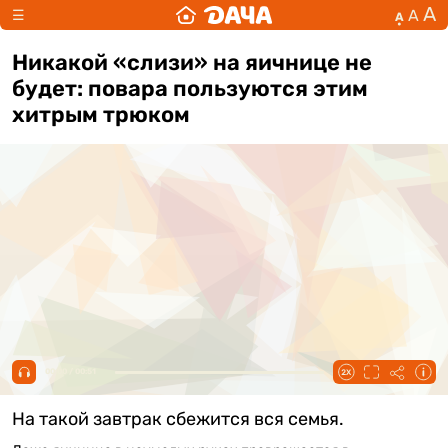
А
А
☰
А
Никакой «слизи» на яичнице не
будет: повара пользуются этим
хитрым трюком
00:00 / 00:51
На такой завтрак сбежится вся семья.