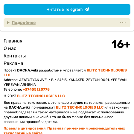
Читать в Telegram
Подробнее
Главная
Подвал
О нас
Контакты
Реклама
Проект
DACHA.wiki
разработан и управляется
BLITZ TECHNOLOGIES
LLC
Address: AZATUTYAN AVE. / B / 24/15, KANAKER-ZEYTUN 0021, YEREVAN,
YEREVAN ARMENIA
Telephone:
+37455120778
© 2023
BLITZ TECHNOLOGIES LLC
Все права на текстовые, фото, видео и аудио материалы, размещенные
на
DACHA.wiki
, принадлежат
BLITZ TECHNOLOGIES LLC
или законным
правообладателям таких материалов и не подлежат использованию
другими лицами в какой бы то ни было форме без письменного
разрешения правообладателя.
Правила цитирования
.
Правила применения рекомендательных
технологий на сайте
.