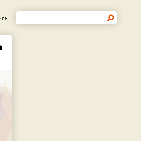
Поиск
ния
а