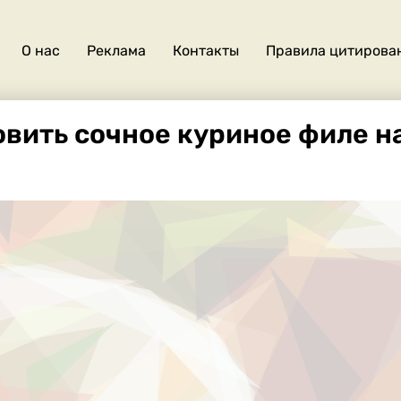
О нас
Реклама
Контакты
Правила цитирова
О
нас
овить сочное куриное филе н