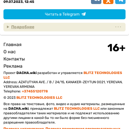
09.07.2023, 12:45
Читать в Telegram
Подробнее
Главная
Подвал
О нас
Контакты
Реклама
Проект
DACHA.wiki
разработан и управляется
BLITZ TECHNOLOGIES
LLC
Address: AZATUTYAN AVE. / B / 24/15, KANAKER-ZEYTUN 0021, YEREVAN,
YEREVAN ARMENIA
Telephone:
+37455120778
© 2023
BLITZ TECHNOLOGIES LLC
Все права на текстовые, фото, видео и аудио материалы, размещенные
на
DACHA.wiki
, принадлежат
BLITZ TECHNOLOGIES LLC
или законным
правообладателям таких материалов и не подлежат использованию
другими лицами в какой бы то ни было форме без письменного
разрешения правообладателя.
Правила цитирования
.
Правила применения рекомендательных