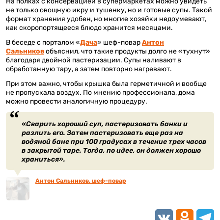
На полках с консервацией в супермаркетах можно увидеть
не только овощную икру и тушенку, но и готовые супы. Такой
формат хранения удобен, но многие хозяйки недоумевают,
как скоропортящееся блюдо хранится месяцами.
В беседе с порталом «
Дача
» шеф-повар
Антон
Сальников
объяснил, что такие продукты долго не «тухнут»
благодаря двойной пастеризации. Супы наливают в
обработанную тару, а затем повторно нагревают.
При этом важно, чтобы крышка была герметичной и вообще
не пропускала воздух. По мнению профессионала, дома
можно провести аналогичную процедуру.
«Сварить хороший суп, пастеризовать банки и
разлить его. Затем пастеризовать еще раз на
водяной бане при 100 градусах в течение трех часов
в закрытой таре. Тогда, по идее, он должен хорошо
храниться».
Антон Сальников, шеф-повар
VK
Odnoklassn
Teleg