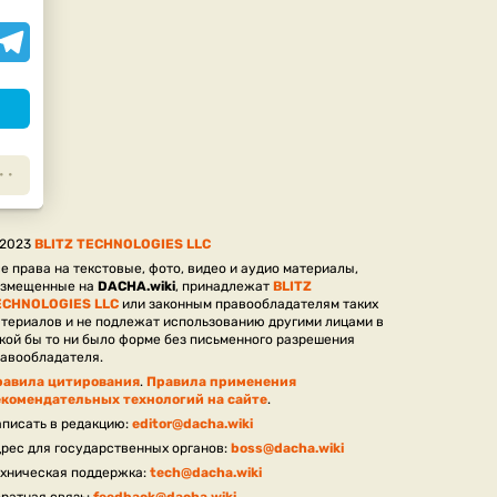
assniki
elegram
 2023
BLITZ TECHNOLOGIES LLC
е права на текстовые, фото, видео и аудио материалы,
азмещенные на
DACHA.wiki
, принадлежат
BLITZ
ECHNOLOGIES LLC
или законным правообладателям таких
териалов и не подлежат использованию другими лицами в
кой бы то ни было форме без письменного разрешения
авообладателя.
равила цитирования
.
Правила применения
екомендательных технологий на сайте
.
писать в редакцию:
editor@dacha.wiki
рес для государственных органов:
boss@dacha.wiki
хническая поддержка:
tech@dacha.wiki
ратная связь:
feedback@dacha.wiki