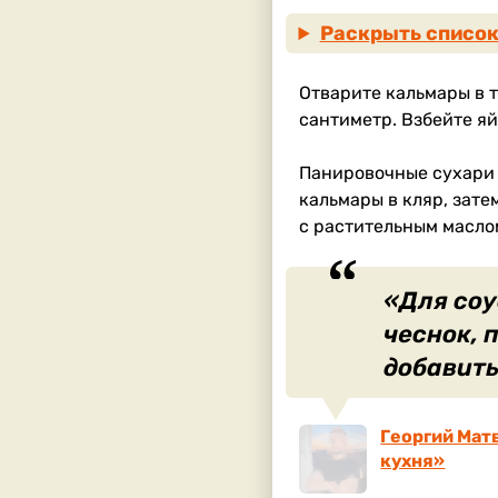
Раскрыть список
Отварите кальмары в 
сантиметр. Взбейте яй
Панировочные сухари 
кальмары в кляр, зате
с растительным маслом
«Для соу
чеснок, 
добавить
Георгий Мат
кухня»