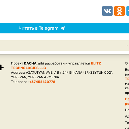
VK
Odnokl
T
Читать в Telegram
Проект
DACHA.wiki
разработан и управляется
BLITZ
©
TECHNOLOGIES LLC
Вс
Address: AZATUTYAN AVE. / B / 24/15, KANAKER-ZEYTUN 0021,
р
YEREVAN, YEREVAN ARMENIA
T
Telephone:
+37455120778
ма
ка
пр
П
р
На
Ад
Те
Об