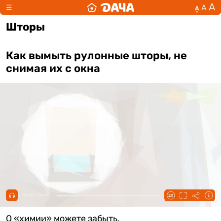
А
А
☰
А
Шторы
Как вымыть рулонные шторы, не
снимая их с окна
00:00 / 00:48
О «химии» можете забыть.