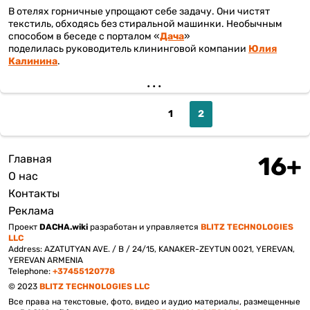
В отелях горничные упрощают себе задачу. Они чистят
текстиль, обходясь без стиральной машинки. Необычным
способом в беседе с порталом «
Дача
»
поделилась руководитель клининговой компании
Юлия
Калинина
.
Page
1
Текущая
2
страница
Главная
Подвал
О нас
Контакты
Реклама
Проект
DACHA.wiki
разработан и управляется
BLITZ TECHNOLOGIES
LLC
Address: AZATUTYAN AVE. / B / 24/15, KANAKER-ZEYTUN 0021, YEREVAN,
YEREVAN ARMENIA
Telephone:
+37455120778
© 2023
BLITZ TECHNOLOGIES LLC
Все права на текстовые, фото, видео и аудио материалы, размещенные