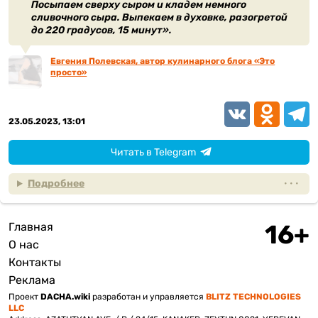
Посыпаем сверху сыром и кладем немного
сливочного сыра. Выпекаем в духовке, разогретой
до 220 градусов, 15 минут».
Евгения Полевская, автор кулинарного блога «Это
просто»
VK
Odnoklassn
Teleg
23.05.2023, 13:01
Читать в Telegram
Подробнее
Главная
Подвал
О нас
Контакты
Реклама
Проект
DACHA.wiki
разработан и управляется
BLITZ TECHNOLOGIES
LLC