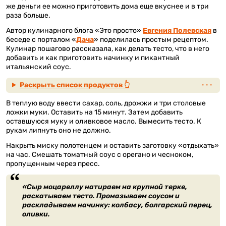
же деньги ее можно приготовить дома еще вкуснее и в три
раза больше.
Автор кулинарного блога «Это просто»
Евгения Полевская
в
беседе с порталом «
Дача
» поделилась простым рецептом.
Кулинар пошагово рассказала, как делать тесто, что в него
добавить и как приготовить начинку и пикантный
итальянский соус.
Раскрыть список продуктов 👆
В теплую воду ввести сахар, соль, дрожжи и три столовые
ложки муки. Оставить на 15 минут. Затем добавить
оставшуюся муку и оливковое масло. Вымесить тесто. К
рукам липнуть оно не должно.
Накрыть миску полотенцем и оставить заготовку «отдыхать»
на час. Смешать томатный соус с орегано и чесноком,
пропущенным через пресс.
«Сыр моцареллу натираем на крупной терке,
раскатываем тесто. Промазываем соусом и
раскладываем начинку: колбасу, болгарский перец,
оливки.