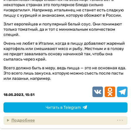
некоторых странах это популярное блюдо сильно
«извратили». Например, итальянец не станет есть сладкую
пиццу с курицей и ананасами, которую обожают в России.
Злит европейцев и популярный белый соус. Они понимают
только томатный, да и тот с минимальным количеством
специй.
Очень не любят в Италии, когда в пиццу добавляют жареный
картофель или смешивают мясо и рыбу. Местным и в голову
не придет заваливать основу начинкой так, чтобы она
сыпалась через край.
Всего должно быть в меру, ведь пицца — это не основная еда.
Это всего лишь закуска, которую можно съесть после пасты
или лазаньи, например.
VK
Odnoklassn
Teleg
18.05.2023, 15:51
Читать в Telegram
Подробнее