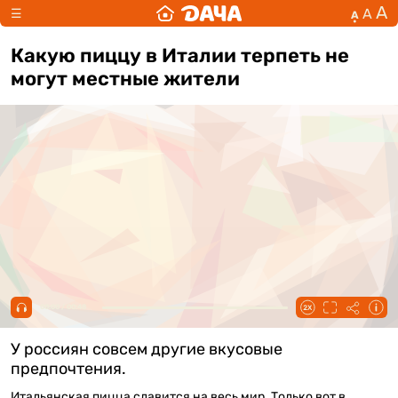
А
А
☰
А
Какую пиццу в Италии терпеть не
могут местные жители
00:00 / 00:48
У россиян совсем другие вкусовые
предпочтения.
Итальянская пицца славится на весь мир. Только вот в