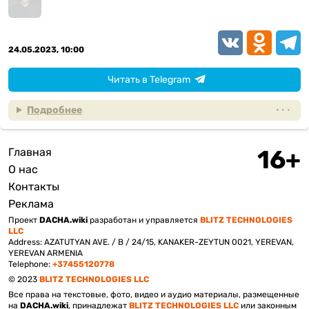
VK
Odnoklassn
Teleg
24.05.2023, 10:00
Читать в Telegram
Подробнее
Главная
Подвал
О нас
Контакты
Реклама
Проект
DACHA.wiki
разработан и управляется
BLITZ TECHNOLOGIES
LLC
Address: AZATUTYAN AVE. / B / 24/15, KANAKER-ZEYTUN 0021, YEREVAN,
YEREVAN ARMENIA
Telephone:
+37455120778
© 2023
BLITZ TECHNOLOGIES LLC
Все права на текстовые, фото, видео и аудио материалы, размещенные
на
DACHA.wiki
, принадлежат
BLITZ TECHNOLOGIES LLC
или законным