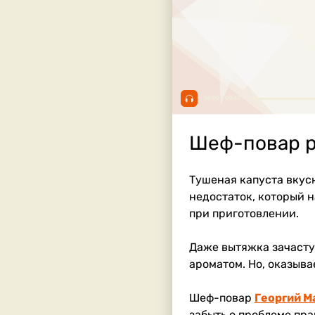
00:00 / 00:45
Шеф-повар р
Тушеная капуста вкусн
недостаток, который 
при приготовлении.
Даже вытяжка зачасту
ароматом. Но, оказыва
Шеф-повар
Георгий М
забыть о проблеме пр