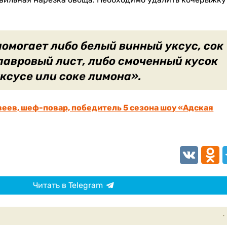
омогает либо белый винный уксус, сок
лавровый лист, либо смоченный кусок
уксусе или соке лимона».
веев, шеф-повар, победитель 5 сезона шоу «Адская
VK
Odnokl
T
Читать в Telegram