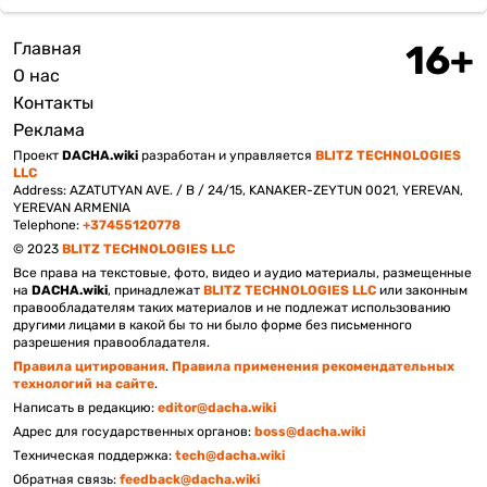
Главная
Подвал
О нас
Контакты
Реклама
Проект
DACHA.wiki
разработан и управляется
BLITZ TECHNOLOGIES
LLC
Address: AZATUTYAN AVE. / B / 24/15, KANAKER-ZEYTUN 0021, YEREVAN,
YEREVAN ARMENIA
Telephone:
+37455120778
© 2023
BLITZ TECHNOLOGIES LLC
Все права на текстовые, фото, видео и аудио материалы, размещенные
на
DACHA.wiki
, принадлежат
BLITZ TECHNOLOGIES LLC
или законным
правообладателям таких материалов и не подлежат использованию
другими лицами в какой бы то ни было форме без письменного
разрешения правообладателя.
Правила цитирования
.
Правила применения рекомендательных
технологий на сайте
.
Написать в редакцию:
editor@dacha.wiki
Адрес для государственных органов:
boss@dacha.wiki
Техническая поддержка:
tech@dacha.wiki
Обратная связь:
feedback@dacha.wiki