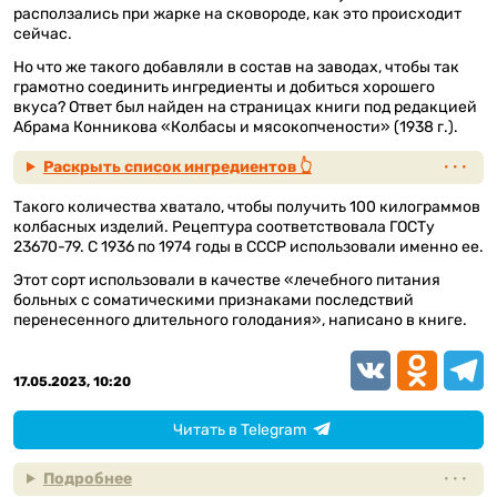
расползались при жарке на сковороде, как это происходит
сейчас.
Но что же такого добавляли в состав на заводах, чтобы так
грамотно соединить ингредиенты и добиться хорошего
вкуса? Ответ был найден на страницах книги под редакцией
Абрама Конникова «Колбасы и мясокопчености» (1938 г.).
Раскрыть список ингредиентов 👆
Такого количества хватало, чтобы получить 100 килограммов
колбасных изделий. Рецептура соответствовала ГОСТу
23670-79. С 1936 по 1974 годы в СССР использовали именно ее.
Этот сорт использовали в качестве «лечебного питания
больных с соматическими признаками последствий
перенесенного длительного голодания», написано в книге.
VK
Odnoklassn
Teleg
17.05.2023, 10:20
Читать в Telegram
Подробнее