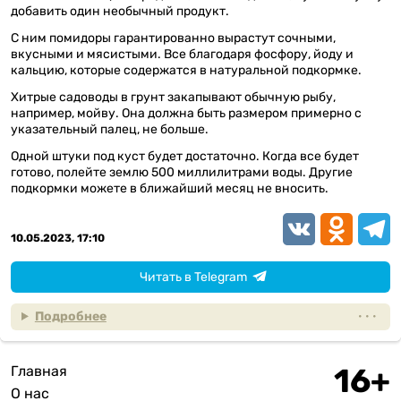
добавить один необычный продукт.
С ним помидоры гарантированно вырастут сочными,
вкусными и мясистыми. Все благодаря фосфору, йоду и
кальцию, которые содержатся в натуральной подкормке.
Хитрые садоводы в грунт закапывают обычную рыбу,
например, мойву. Она должна быть размером примерно с
указательный палец, не больше.
Одной штуки под куст будет достаточно. Когда все будет
готово, полейте землю 500 миллилитрами воды. Другие
подкормки можете в ближайший месяц не вносить.
VK
Odnoklassn
Teleg
10.05.2023, 17:10
Читать в Telegram
Подробнее
Главная
Подвал
О нас