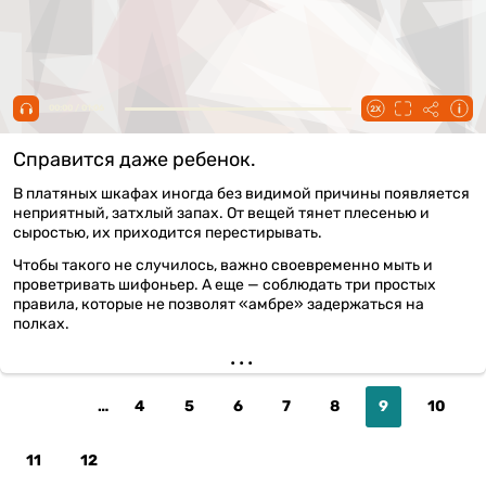
00:00 / 01:06
Справится даже ребенок.
В платяных шкафах иногда без видимой причины появляется
неприятный, затхлый запах. От вещей тянет плесенью и
сыростью, их приходится перестирывать.
Чтобы такого не случилось, важно своевременно мыть и
проветривать шифоньер. А еще — соблюдать три простых
правила, которые не позволят «амбре» задержаться на
полках.
…
Page
4
Page
5
Page
6
Page
7
Page
8
Текущая
9
Page
10
страница
Page
11
Page
12