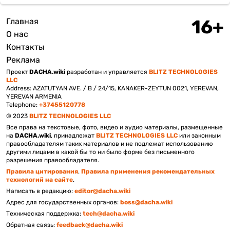
Главная
Подвал
О нас
Контакты
Реклама
Проект
DACHA.wiki
разработан и управляется
BLITZ TECHNOLOGIES
LLC
Address: AZATUTYAN AVE. / B / 24/15, KANAKER-ZEYTUN 0021, YEREVAN,
YEREVAN ARMENIA
Telephone:
+37455120778
© 2023
BLITZ TECHNOLOGIES LLC
Все права на текстовые, фото, видео и аудио материалы, размещенные
на
DACHA.wiki
, принадлежат
BLITZ TECHNOLOGIES LLC
или законным
правообладателям таких материалов и не подлежат использованию
другими лицами в какой бы то ни было форме без письменного
разрешения правообладателя.
Правила цитирования
.
Правила применения рекомендательных
технологий на сайте
.
Написать в редакцию:
editor@dacha.wiki
Адрес для государственных органов:
boss@dacha.wiki
Техническая поддержка:
tech@dacha.wiki
Обратная связь:
feedback@dacha.wiki