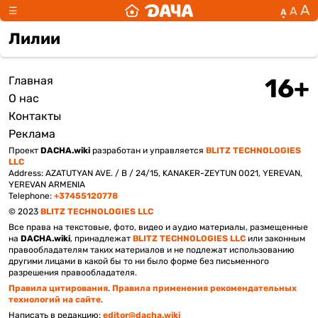
А
А
☰
А
Лилии
Главная
Подвал
О нас
Контакты
Реклама
Проект
DACHA.wiki
разработан и управляется
BLITZ TECHNOLOGIES
LLC
Address: AZATUTYAN AVE. / B / 24/15, KANAKER-ZEYTUN 0021, YEREVAN,
YEREVAN ARMENIA
Telephone:
+37455120778
© 2023
BLITZ TECHNOLOGIES LLC
Все права на текстовые, фото, видео и аудио материалы, размещенные
на
DACHA.wiki
, принадлежат
BLITZ TECHNOLOGIES LLC
или законным
правообладателям таких материалов и не подлежат использованию
другими лицами в какой бы то ни было форме без письменного
разрешения правообладателя.
Правила цитирования
.
Правила применения рекомендательных
технологий на сайте
.
Написать в редакцию:
editor@dacha.wiki