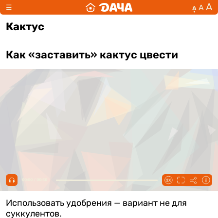
А
А
☰
А
Кактус
Как «заставить» кактус цвести
00:00 / 00:50
Использовать удобрения — вариант не для
суккулентов.