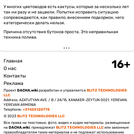
У многих цветоводов есть кактусы, которые за несколько лет
так ни разу и не зацвели. Попытки исправить ситуацию
сопровождаются, как правило, внесением подкормок, чего
категорически делать нельзя.
Причина отсутствия бутонов проста. Это неправильная
техника полива.
Главная
Подвал
О нас
Контакты
Реклама
Проект
DACHA.wiki
разработан и управляется
BLITZ TECHNOLOGIES
LLC
Address: AZATUTYAN AVE. / B / 24/15, KANAKER-ZEYTUN 0021, YEREVAN,
YEREVAN ARMENIA
Telephone:
+37455120778
© 2023
BLITZ TECHNOLOGIES LLC
Все права на текстовые, фото, видео и аудио материалы, размещенные
на
DACHA.wiki
, принадлежат
BLITZ TECHNOLOGIES LLC
или законным
правообладателям таких материалов и не подлежат использованию