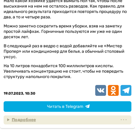
Мало какой хозяйке удается вымыть пол так, чтобы после
высыхания на нем не осталось разводов. Как правило, для
идеального результата приходится повторять процедуру по
два, а то и четыре раза.
Можно заметно сократить время уборки, взяв на заметку
простой лайфхак. Горничные пользуются им уже не один
десяток лет.
В следующий раз в ведро с водой добавляйте не «Мистер
Пропер» или кондиционер для белья, а обычный столовый
уксус.
На 10 литров понадобится 100 миллилитров кислоты.
Увеличивать концентрацию не стоит, чтобы не повредить
структуру напольного покрытия.
VK
Odnoklassn
Teleg
19.07.2023, 10:30
Читать в Telegram
Подробнее