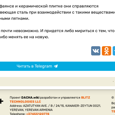
фаянсе и керамической плитке они справляются
авеющая сталь при взаимодействии с такими веществам
ными пятнами.
почти невозможно. И придется либо мириться с тем, что
ибо менять ее на новую.
VK
Odnokl
T
Читать в Telegram
Проект
DACHA.wiki
разработан и управляется
BLITZ
©
TECHNOLOGIES LLC
Вс
Address: AZATUTYAN AVE. / B / 24/15, KANAKER-ZEYTUN 0021,
р
YEREVAN, YEREVAN ARMENIA
T
Telephone:
+37455120778