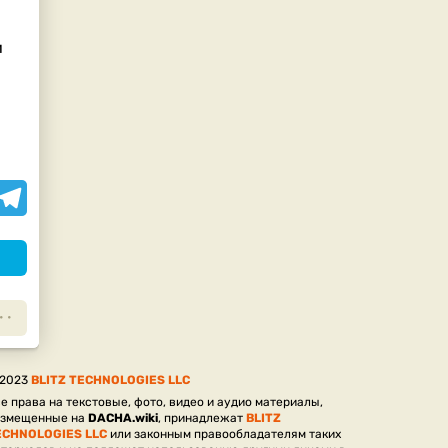
и
assniki
elegram
 2023
BLITZ TECHNOLOGIES LLC
е права на текстовые, фото, видео и аудио материалы,
азмещенные на
DACHA.wiki
, принадлежат
BLITZ
ECHNOLOGIES LLC
или законным правообладателям таких