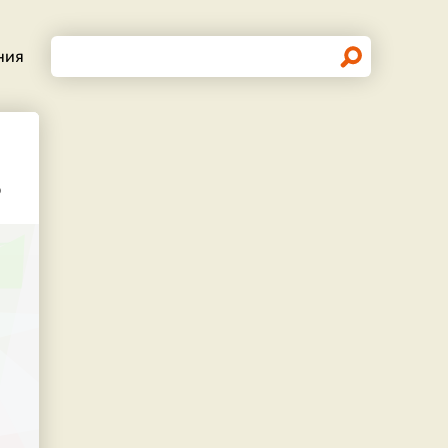
Поиск
ния
ь