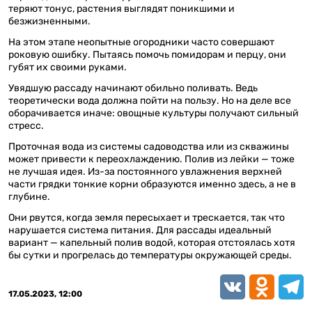
теряют тонус, растения выглядят поникшими и
безжизненными.
На этом этапе неопытные огородники часто совершают
роковую ошибку. Пытаясь помочь помидорам и перцу, они
губят их своими руками.
Увядшую рассаду начинают обильно поливать. Ведь
теоретически вода должна пойти на пользу. Но на деле все
оборачивается иначе: овощные культуры получают сильный
стресс.
Проточная вода из системы садоводства или из скважины
может привести к переохлаждению. Полив из лейки — тоже
не лучшая идея. Из-за постоянного увлажнения верхней
части грядки тонкие корни образуются именно здесь, а не в
глубине.
Они рвутся, когда земля пересыхает и трескается, так что
нарушается система питания. Для рассады идеальный
вариант — капельный полив водой, которая отстоялась хотя
бы сутки и прогрелась до температуры окружающей среды.
VK
Odnoklassn
Teleg
17.05.2023, 12:00