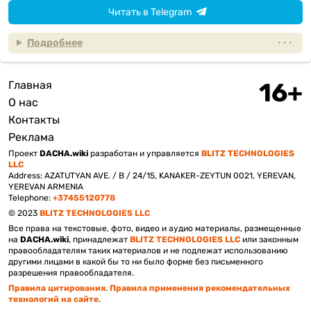
Читать в Telegram
Подробнее
Главная
Подвал
О нас
Контакты
Реклама
Проект
DACHA.wiki
разработан и управляется
BLITZ TECHNOLOGIES
LLC
Address: AZATUTYAN AVE. / B / 24/15, KANAKER-ZEYTUN 0021, YEREVAN,
YEREVAN ARMENIA
Telephone:
+37455120778
© 2023
BLITZ TECHNOLOGIES LLC
Все права на текстовые, фото, видео и аудио материалы, размещенные
на
DACHA.wiki
, принадлежат
BLITZ TECHNOLOGIES LLC
или законным
правообладателям таких материалов и не подлежат использованию
другими лицами в какой бы то ни было форме без письменного
разрешения правообладателя.
Правила цитирования
.
Правила применения рекомендательных
технологий на сайте
.