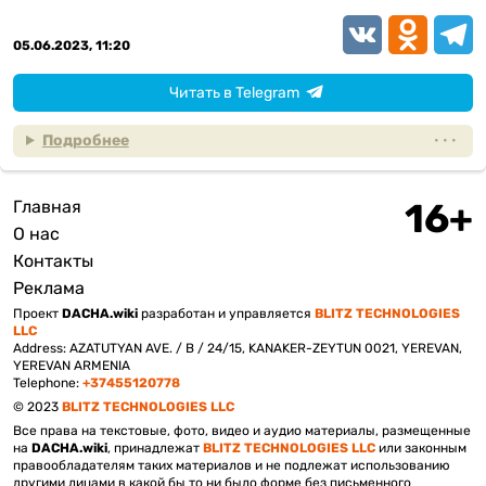
VK
Odnoklassn
Teleg
05.06.2023, 11:20
Читать в Telegram
Подробнее
Главная
Подвал
О нас
Контакты
Реклама
Проект
DACHA.wiki
разработан и управляется
BLITZ TECHNOLOGIES
LLC
Address: AZATUTYAN AVE. / B / 24/15, KANAKER-ZEYTUN 0021, YEREVAN,
YEREVAN ARMENIA
Telephone:
+37455120778
© 2023
BLITZ TECHNOLOGIES LLC
Все права на текстовые, фото, видео и аудио материалы, размещенные
на
DACHA.wiki
, принадлежат
BLITZ TECHNOLOGIES LLC
или законным
правообладателям таких материалов и не подлежат использованию
другими лицами в какой бы то ни было форме без письменного