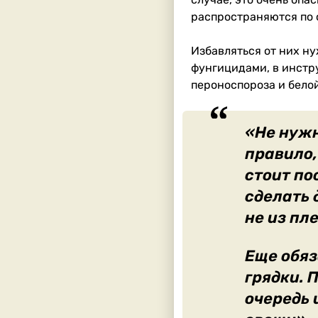
распространяются по 
Избавляться от них н
фунгицидами, в инстру
пероноспороза и белой
«Не нужн
правило,
стоит по
сделать 
не из пл
Еще обяз
грядки. 
очередь 