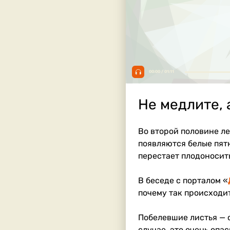
00:00 / 01:11
Не медлите, 
Во второй половине ле
появляются белые пятн
перестает плодоносить
В беседе с порталом «
почему так происходит
Побелевшие листья — 
случае, это очень опа