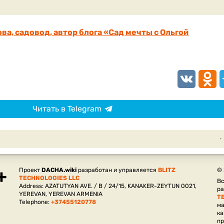
ва, садовод, автор блога «Сад мечты с Ольгой
VK
Odnokl
T
Читать в Telegram
Проект
DACHA.wiki
разработан и управляется
BLITZ
©
TECHNOLOGIES LLC
Вс
Address: AZATUTYAN AVE. / B / 24/15, KANAKER-ZEYTUN 0021,
р
YEREVAN, YEREVAN ARMENIA
T
Telephone:
+37455120778
ма
ка
пр