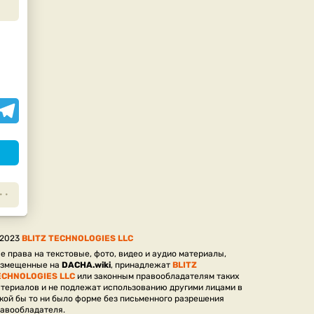
assniki
elegram
 2023
BLITZ TECHNOLOGIES LLC
е права на текстовые, фото, видео и аудио материалы,
азмещенные на
DACHA.wiki
, принадлежат
BLITZ
ECHNOLOGIES LLC
или законным правообладателям таких
териалов и не подлежат использованию другими лицами в
кой бы то ни было форме без письменного разрешения
авообладателя.