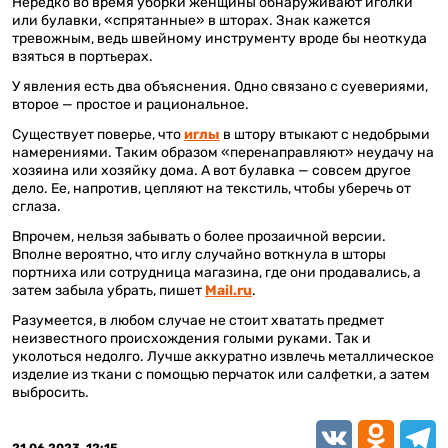
Нередко во время уборки женщины обнаруживают иголки
или булавки, «спрятанные» в шторах. Знак кажется
тревожным, ведь швейному инструменту вроде бы неоткуда
взяться в портьерах.
У явления есть два объяснения. Одно связано с суевериями,
второе — простое и рациональное.
Существует поверье, что
иглы
в штору втыкают с недобрыми
намерениями. Таким образом «перенаправляют» неудачу на
хозяина или хозяйку дома. А вот булавка — совсем другое
дело. Ее, напротив, цепляют на текстиль, чтобы уберечь от
сглаза.
Впрочем, нельзя забывать о более прозаичной версии.
Вполне вероятно, что иглу случайно воткнула в шторы
портниха или сотрудница магазина, где они продавались, а
затем забыла убрать, пишет
Mail.ru
.
Разумеется, в любом случае не стоит хватать предмет
неизвестного происхождения голыми руками. Так и
уколоться недолго. Лучше аккуратно извлечь металлическое
изделие из ткани с помощью перчаток или салфетки, а затем
выбросить.
VK
Odnoklassn
Teleg