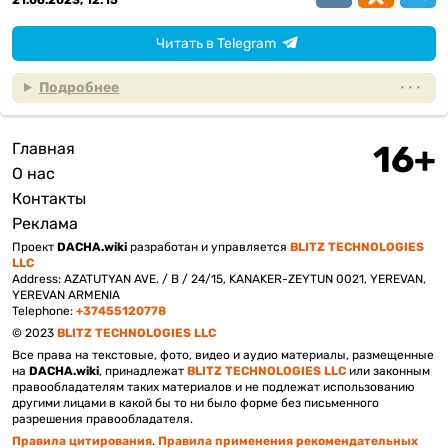
21.06.2023, 12:15
Читать в Telegram
Подробнее
Главная
Подвал
О нас
Контакты
Реклама
Проект
DACHA.wiki
разработан и управляется
BLITZ TECHNOLOGIES
LLC
Address: AZATUTYAN AVE. / B / 24/15, KANAKER-ZEYTUN 0021, YEREVAN,
YEREVAN ARMENIA
Telephone:
+37455120778
© 2023
BLITZ TECHNOLOGIES LLC
Все права на текстовые, фото, видео и аудио материалы, размещенные
на
DACHA.wiki
, принадлежат
BLITZ TECHNOLOGIES LLC
или законным
правообладателям таких материалов и не подлежат использованию
другими лицами в какой бы то ни было форме без письменного
разрешения правообладателя.
Правила цитирования
.
Правила применения рекомендательных