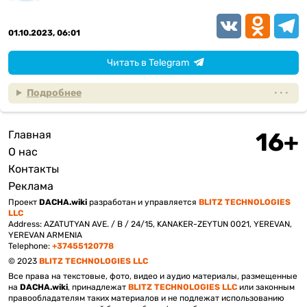
VK
Odnoklassn
Teleg
01.10.2023, 06:01
Читать в Telegram
Подробнее
Главная
Подвал
О нас
Контакты
Реклама
Проект
DACHA.wiki
разработан и управляется
BLITZ TECHNOLOGIES
LLC
Address: AZATUTYAN AVE. / B / 24/15, KANAKER-ZEYTUN 0021, YEREVAN,
YEREVAN ARMENIA
Telephone:
+37455120778
© 2023
BLITZ TECHNOLOGIES LLC
Все права на текстовые, фото, видео и аудио материалы, размещенные
на
DACHA.wiki
, принадлежат
BLITZ TECHNOLOGIES LLC
или законным
правообладателям таких материалов и не подлежат использованию