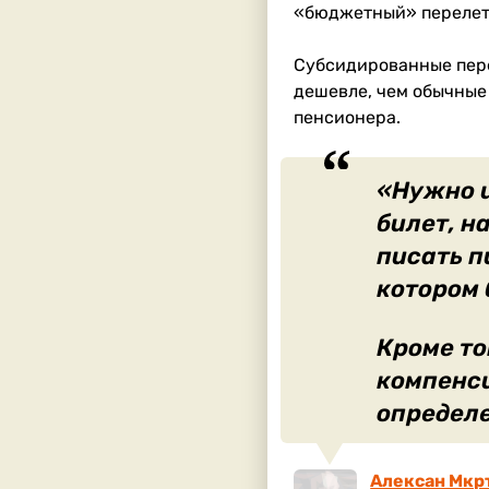
«бюджетный» перелет. 
Субсидированные пер
дешевле, чем обычные 
пенсионера.
«Нужно и
билет, н
писать п
котором 
Кроме то
компенси
определе
Алексан Мкрт