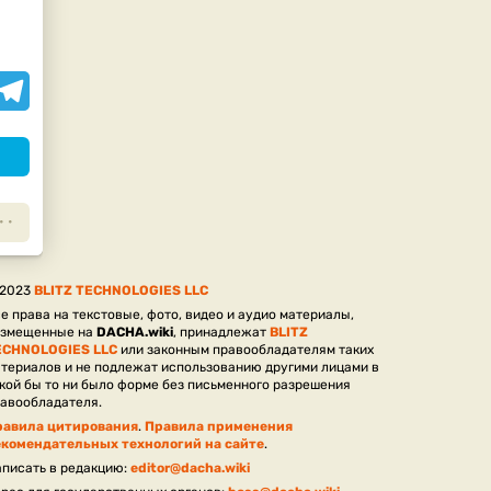
assniki
elegram
 2023
BLITZ TECHNOLOGIES LLC
е права на текстовые, фото, видео и аудио материалы,
азмещенные на
DACHA.wiki
, принадлежат
BLITZ
ECHNOLOGIES LLC
или законным правообладателям таких
териалов и не подлежат использованию другими лицами в
кой бы то ни было форме без письменного разрешения
авообладателя.
равила цитирования
.
Правила применения
екомендательных технологий на сайте
.
писать в редакцию:
editor@dacha.wiki