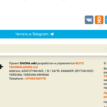
VK
Odnokl
T
Читать в Telegram
Проект
DACHA.wiki
разработан и управляется
BLITZ
©
TECHNOLOGIES LLC
Вс
Address: AZATUTYAN AVE. / B / 24/15, KANAKER-ZEYTUN 0021,
р
YEREVAN, YEREVAN ARMENIA
T
Telephone:
+37455120778
ма
ка
пр
П
р
На