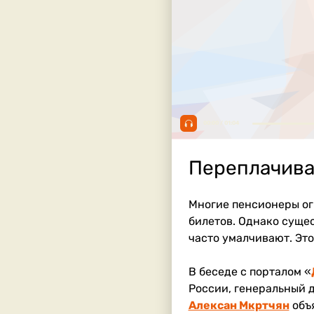
00:00 / 01:04
Переплачиват
Многие пенсионеры ог
билетов. Однако суще
часто умалчивают. Эт
В беседе с порталом «
России, генеральный 
Алексан Мкртчян
объя