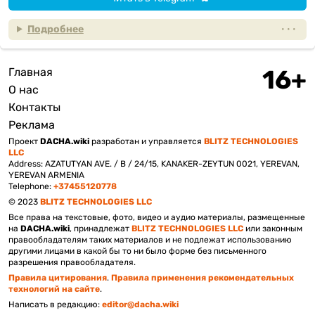
Подробнее
Главная
Подвал
О нас
Контакты
Реклама
Проект
DACHA.wiki
разработан и управляется
BLITZ TECHNOLOGIES
LLC
Address: AZATUTYAN AVE. / B / 24/15, KANAKER-ZEYTUN 0021, YEREVAN,
YEREVAN ARMENIA
Telephone:
+37455120778
© 2023
BLITZ TECHNOLOGIES LLC
Все права на текстовые, фото, видео и аудио материалы, размещенные
на
DACHA.wiki
, принадлежат
BLITZ TECHNOLOGIES LLC
или законным
правообладателям таких материалов и не подлежат использованию
другими лицами в какой бы то ни было форме без письменного
разрешения правообладателя.
Правила цитирования
.
Правила применения рекомендательных
технологий на сайте
.
Написать в редакцию:
editor@dacha.wiki