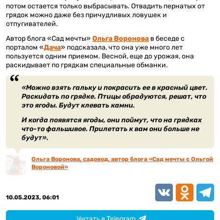
потом остается только выбрасывать. Отвадить пернатых от
грядок можно даже без причудливых ловушек и
отпугивателей.
Автор блога «Сад мечты»
Ольга Воронова
в беседе с
порталом «
Дача
» подсказала, что она уже много лет
пользуется одним приемом. Весной, еще до урожая, она
раскидывает по грядкам специальные обманки.
«Можно взять гальку и покрасить ее в красный цвет.
Раскидать по грядке. Птицы обрадуются, решат, что
это ягоды. Будут клевать камни.
И когда появятся ягоды, они поймут, что на грядках
что-то фальшивое. Прилетать к вам они больше не
будут».
Ольга Воронова, садовод, автор блога «Сад мечты с Ольгой
Вороновой»
VK
Odnoklassn
Teleg
10.05.2023, 06:01
Читать в Telegram