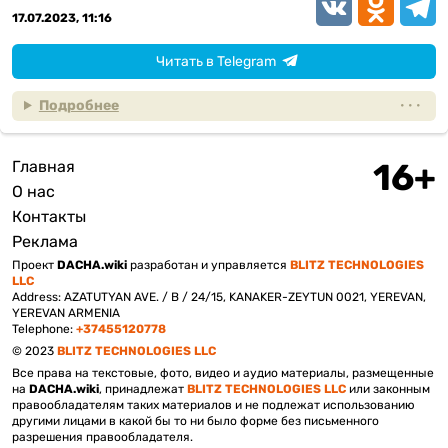
VK
Odnoklassn
Teleg
17.07.2023, 11:16
Читать в Telegram
Подробнее
Главная
Подвал
О нас
Контакты
Реклама
Проект
DACHA.wiki
разработан и управляется
BLITZ TECHNOLOGIES
LLC
Address: AZATUTYAN AVE. / B / 24/15, KANAKER-ZEYTUN 0021, YEREVAN,
YEREVAN ARMENIA
Telephone:
+37455120778
© 2023
BLITZ TECHNOLOGIES LLC
Все права на текстовые, фото, видео и аудио материалы, размещенные
на
DACHA.wiki
, принадлежат
BLITZ TECHNOLOGIES LLC
или законным
правообладателям таких материалов и не подлежат использованию
другими лицами в какой бы то ни было форме без письменного
разрешения правообладателя.