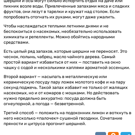
Шершни и осы могут сильно испортить отдых на даче или
пикник возле воды. Привлеченные запахами мяса и сладких
фруктов, они лезут в тарелки и кружат над столом. Если
попробовать отогнать их руками, могут даже ужалить.
Чтобы наслаждаться теплыми летними днями и не
беспокоиться о насекомых, необязательно использовать
химикаты и репелленты. Можно обойтись народными
средствами.
Есть целый ряд запахов, которые шершни не переносят. Это
чеснок, полынь, чабрец, масло чайного дерева. Самый
простой вариант избавиться от них — поставить на окно
чашку с содой и несколькими каплями ароматной эссенции.
Второй вариант — насыпать в металлическую или
керамическую посуду пару ложек молотого кофе и на пару
секунд поджечь. Такой запах избавит не только от жалящих
насекомых, но и от комаров с мошками. Но действовать
нужно предельно аккуратно: посуда должна быть
огнеупорной, а погода — безветренной.
Третий способ — положить на подоконник лимон и воткнуть в
него несколько «палочек» сушеной гвоздики. Сочетание
пряности и цитруса прогонит шершней.