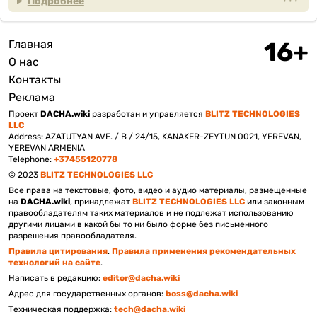
Подробнее
Главная
Подвал
О нас
Контакты
Реклама
Проект
DACHA.wiki
разработан и управляется
BLITZ TECHNOLOGIES
LLC
Address: AZATUTYAN AVE. / B / 24/15, KANAKER-ZEYTUN 0021, YEREVAN,
YEREVAN ARMENIA
Telephone:
+37455120778
© 2023
BLITZ TECHNOLOGIES LLC
Все права на текстовые, фото, видео и аудио материалы, размещенные
на
DACHA.wiki
, принадлежат
BLITZ TECHNOLOGIES LLC
или законным
правообладателям таких материалов и не подлежат использованию
другими лицами в какой бы то ни было форме без письменного
разрешения правообладателя.
Правила цитирования
.
Правила применения рекомендательных
технологий на сайте
.
Написать в редакцию:
editor@dacha.wiki
Адрес для государственных органов:
boss@dacha.wiki
Техническая поддержка:
tech@dacha.wiki