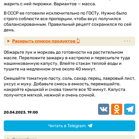
жарить с ней пирожки. Вариантов — масса.
В СССР ее готовили исключительно по ГОСТу. Нужно было
строго соблюсти все пропорции, чтобы вкус получился
сбалансированным. Правильный рецепт сохранился по сей
день.
Раскрыть список продуктов 👆
Обжарьте лук и морковь до готовности на растительном
масле. Переложите зажарку в кастрюлю и пересыпьте туда
нашинкованную капусту. Влейте стакан теплой воды и
тушите на медленном огне около 40 минут.
Смешайте томатную пасту, соль, сахар, перец, лавровый лист,
уксус и муку. Добавьте смесь в емкость, перемешайте,
накройте крышкой и снова томите все 10 минут. Капуста
получится мягкой, нежной и очень сочной.
VK
Odnoklassn
Teleg
20.04.2023, 19:00
Читать в Telegram