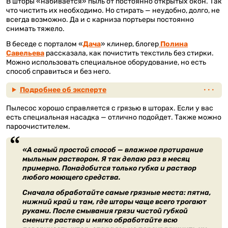
В шторы «набивается» пыль от постоянно открытых окон. Так
что чистить их необходимо. Но стирать — неудобно, долго, не
всегда возможно. Да и с карниза портьеры постоянно
снимать тяжело.
В беседе с порталом «
Дача
» клинер, блогер
Полина
Савельева
рассказала, как почистить текстиль без стирки.
Можно использовать специальное оборудование, но есть
способ справиться и без него.
Подробнее об эксперте
Пылесос хорошо справляется с грязью в шторах. Если у вас
есть специальная насадка — отлично подойдет. Также можно
пароочистителем.
«А самый простой способ — влажное протирание
мыльным раствором. Я так делаю раз в месяц
примерно. Понадобится только губка и раствор
любого моющего средства.
Сначала обработайте самые грязные места: пятна,
нижний край и там, где шторы чаще всего трогают
руками. После смывания грязи чистой губкой
смените раствор и мягко обработайте всю