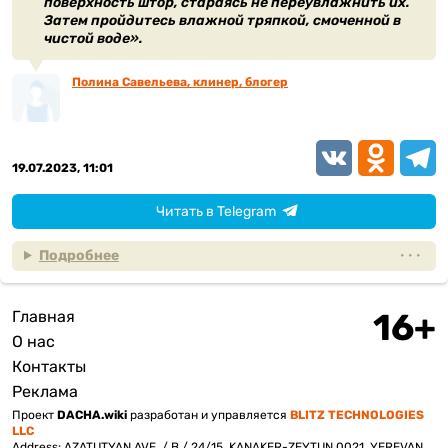
поверхность штор, стараясь не переувлажнить их.
Затем пройдитесь влажной тряпкой, смоченной в
чистой воде».
Полина Савельева, клинер, блогер
VK
Odnoklassn
Teleg
19.07.2023, 11:01
Читать в Telegram
Подробнее
Главная
Подвал
О нас
Контакты
Реклама
Проект
DACHA.wiki
разработан и управляется
BLITZ TECHNOLOGIES
LLC
Address: AZATUTYAN AVE. / B / 24/15, KANAKER-ZEYTUN 0021, YEREVAN,