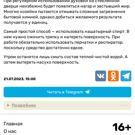
При регулярном использовании духовки на стеклянной
дверце неизбежно будет появляться нагар и застывший жир.
Многие хозяйки пытаются отмывать сложные загрязнения
бытовой химией, однако добиться желаемого результата
получается у единиц.
Самый простой способ — использовать нашатырный спирт. В
нем нужно смочить тряпку и натереть поверхность. При
работе обязательно использовать перчатки и респиратор,
поскольку средство достаточно едкое.
Утром останется лишь смыть состав теплой чистой водой. А
затем вытереть насухо поверхность.
VK
Odnoklassn
Teleg
21.07.2023, 15:00
Читать в Telegram
Подробнее
Главная
Подвал
О нас