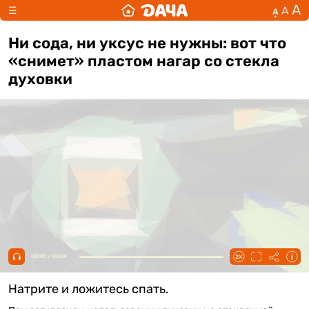
А
А
☰
А
Ни сода, ни уксус не нужны: вот что
«снимет» пластом нагар со стекла
духовки
00:00 / 00:39
Натрите и ложитесь спать.