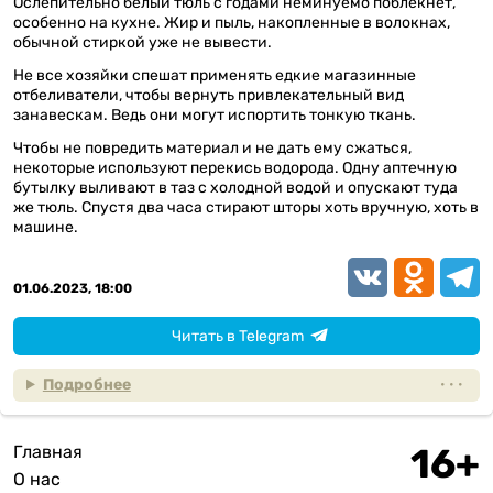
Ослепительно белый тюль с годами неминуемо поблекнет,
особенно на кухне. Жир и пыль, накопленные в волокнах,
обычной стиркой уже не вывести.
Не все хозяйки спешат применять едкие магазинные
отбеливатели, чтобы вернуть привлекательный вид
занавескам. Ведь они могут испортить тонкую ткань.
Чтобы не повредить материал и не дать ему сжаться,
некоторые используют перекись водорода. Одну аптечную
бутылку выливают в таз с холодной водой и опускают туда
же тюль. Спустя два часа стирают шторы хоть вручную, хоть в
машине.
VK
Odnoklassn
Teleg
01.06.2023, 18:00
Читать в Telegram
Подробнее
Главная
Подвал
О нас