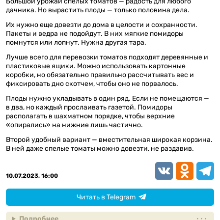
Большой урожай спелых томатов — радость для любого
дачника. Но вырастить плоды — только половина дела.
Их нужно еще довезти до дома в целости и сохранности.
Пакеты и ведра не подойдут. В них мягкие помидоры
помнутся или лопнут. Нужна другая тара.
Лучше всего для перевозки томатов подходят деревянные и
пластиковые ящики. Можно использовать картонные
коробки, но обязательно правильно рассчитывать вес и
фиксировать дно скотчем, чтобы оно не порвалось.
Плоды нужно укладывать в один ряд. Если не помещаются —
в два, но каждый прослаивать газетой. Помидоры
располагать в шахматном порядке, чтобы верхние
«опирались» на нижние лишь частично.
Второй удобный вариант — вместительная широкая корзина.
В ней даже спелые томаты можно довезти, не раздавив.
VK
Odnoklassn
Teleg
10.07.2023, 16:00
Читать в Telegram
Подробнее