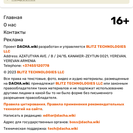
Главная
Подвал
О нас
Контакты
Реклама
Проект
DACHA.wiki
разработан и управляется
BLITZ TECHNOLOGIES
LLC
Address: AZATUTYAN AVE. / B / 24/15, KANAKER-ZEYTUN 0021, YEREVAN,
YEREVAN ARMENIA
Telephone:
+37455120778
© 2023
BLITZ TECHNOLOGIES LLC
Все права на текстовые, фото, видео и аудио материалы, размещенные
на
DACHA.wiki
, принадлежат
BLITZ TECHNOLOGIES LLC
или законным
правообладателям таких материалов и не подлежат использованию
другими лицами в какой бы то ни было форме без письменного
разрешения правообладателя.
Правила цитирования
.
Правила применения рекомендательных
технологий на сайте
.
Написать в редакцию:
editor@dacha.wiki
Адрес для государственных органов:
boss@dacha.wiki
Техническая поддержка:
tech@dacha.wiki