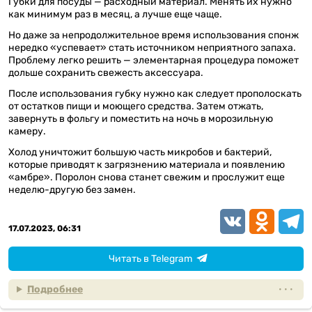
Губки для посуды — расходный материал. Менять их нужно
как минимум раз в месяц, а лучше еще чаще.
Но даже за непродолжительное время использования спонж
нередко «успевает» стать источником неприятного запаха.
Проблему легко решить — элементарная процедура поможет
дольше сохранить свежесть аксессуара.
После использования губку нужно как следует прополоскать
от остатков пищи и моющего средства. Затем отжать,
завернуть в фольгу и поместить на ночь в морозильную
камеру.
Холод уничтожит большую часть микробов и бактерий,
которые приводят к загрязнению материала и появлению
«амбре». Поролон снова станет свежим и прослужит еще
неделю-другую без замен.
VK
Odnoklassn
Teleg
17.07.2023, 06:31
Читать в Telegram
Подробнее