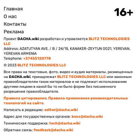
Главная
Подвал
О нас
Контакты
Реклама
Проект
DACHA.wiki
разработан и управляется
BLITZ TECHNOLOGIES
LLC
Address: AZATUTYAN AVE. / B / 24/15, KANAKER-ZEYTUN 0021, YEREVAN,
YEREVAN ARMENIA
Telephone:
+37455120778
© 2023
BLITZ TECHNOLOGIES LLC
Все права на текстовые, фото, видео и аудио материалы, размещенные
на
DACHA.wiki
, принадлежат
BLITZ TECHNOLOGIES LLC
или законным
правообладателям таких материалов и не подлежат использованию
другими лицами в какой бы то ни было форме без письменного
разрешения правообладателя.
Правила цитирования
.
Правила применения рекомендательных
технологий на сайте
.
Написать в редакцию:
editor@dacha.wiki
Адрес для государственных органов:
boss@dacha.wiki
Техническая поддержка:
tech@dacha.wiki
Обратная связь:
feedback@dacha.wiki