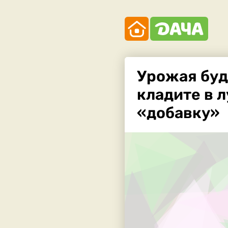
Урожая буде
кладите в л
«добавку»